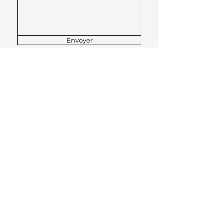
Envoyer
© 2026 par Véronique
Pipers